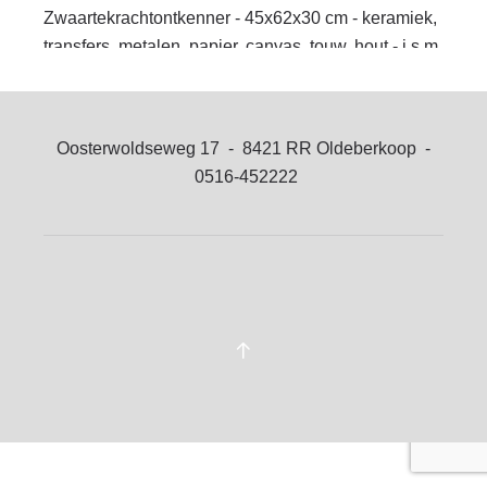
Zwaartekrachtontkenner - 45x62x30 cm - keramiek,
transfers, metalen, papier, canvas, touw, hout - i.s.m.
Henk Slomp - 2016
Oosterwoldseweg 17 - 8421 RR Oldeberkoop -
0516-452222